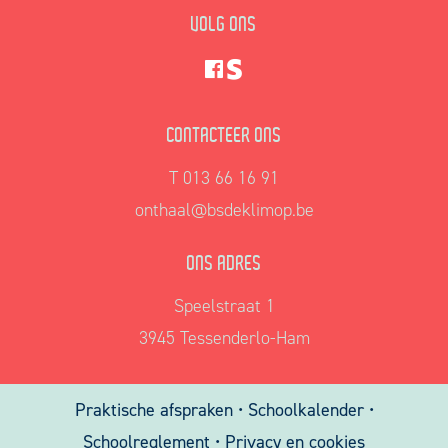
VOLG ONS
CONTACTEER ONS
T 013 66 16 91
onthaal@bsdeklimop.be
ONS ADRES
Speelstraat 1
3945 Tessenderlo-Ham
Praktische afspraken
•
Schoolkalender
•
Schoolreglement
•
Privacy en cookies